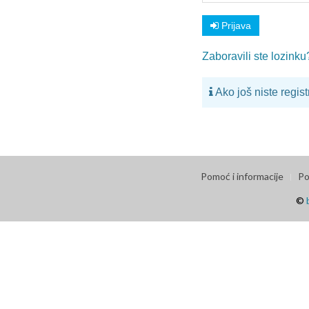
Prijava
Zaboravili ste lozinku
Ako još niste regis
Pomoć i informacije
Po
©