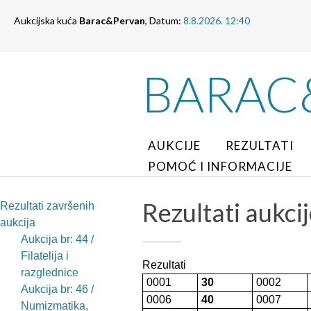
Aukcijska kuća
Barac&Pervan
, Datum:
8.8.2026. 12:40
BARAC
AUKCIJE
REZULTATI
POMOĆ I INFORMACIJE
Rezultati aukcije
Rezultati završenih
aukcija
Aukcija br: 44 /
Filatelija i
Rezultati
razglednice
0001
30
0002
Aukcija br: 46 /
0006
40
0007
Numizmatika,