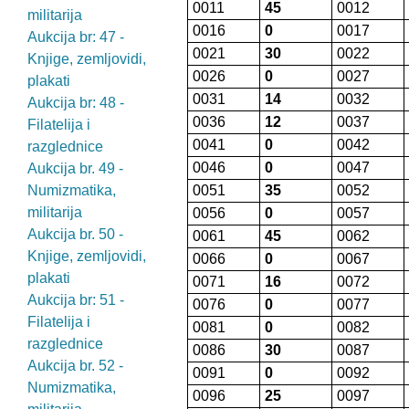
0011
45
0012
militarija
0016
0
0017
Aukcija br: 47 -
0021
30
0022
Knjige, zemljovidi,
0026
0
0027
plakati
0031
14
0032
Aukcija br: 48 -
0036
12
0037
Filatelija i
0041
0
0042
razglednice
0046
0
0047
Aukcija br. 49 -
Numizmatika,
0051
35
0052
militarija
0056
0
0057
Aukcija br. 50 -
0061
45
0062
Knjige, zemljovidi,
0066
0
0067
plakati
0071
16
0072
Aukcija br: 51 -
0076
0
0077
Filatelija i
0081
0
0082
razglednice
0086
30
0087
Aukcija br. 52 -
0091
0
0092
Numizmatika,
0096
25
0097