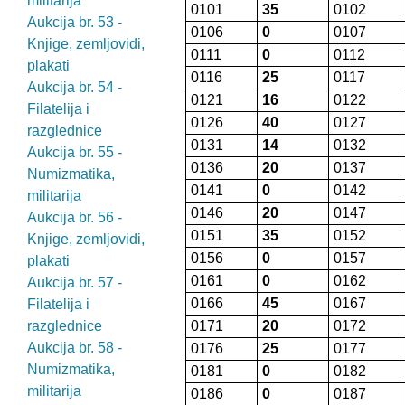
militarija
0101
35
0102
Aukcija br. 53 -
0106
0
0107
Knjige, zemljovidi,
0111
0
0112
plakati
0116
25
0117
Aukcija br. 54 -
0121
16
0122
Filatelija i
0126
40
0127
razglednice
0131
14
0132
Aukcija br. 55 -
0136
20
0137
Numizmatika,
0141
0
0142
militarija
0146
20
0147
Aukcija br. 56 -
0151
35
0152
Knjige, zemljovidi,
0156
0
0157
plakati
0161
0
0162
Aukcija br. 57 -
0166
45
0167
Filatelija i
razglednice
0171
20
0172
Aukcija br. 58 -
0176
25
0177
Numizmatika,
0181
0
0182
militarija
0186
0
0187