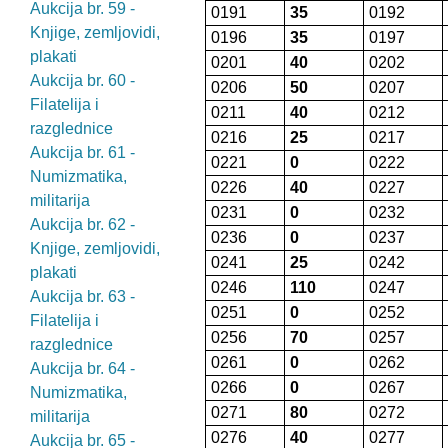
Aukcija br. 59 -
0191
35
0192
Knjige, zemljovidi,
0196
35
0197
plakati
0201
40
0202
Aukcija br. 60 -
0206
50
0207
Filatelija i
0211
40
0212
razglednice
0216
25
0217
Aukcija br. 61 -
0221
0
0222
Numizmatika,
0226
40
0227
militarija
0231
0
0232
Aukcija br. 62 -
0236
0
0237
Knjige, zemljovidi,
0241
25
0242
plakati
0246
110
0247
Aukcija br. 63 -
0251
0
0252
Filatelija i
0256
70
0257
razglednice
0261
0
0262
Aukcija br. 64 -
0266
0
0267
Numizmatika,
0271
80
0272
militarija
0276
40
0277
Aukcija br. 65 -