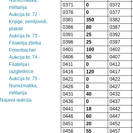
Numizmatika,
0371
0
0372
militarija
0376
0
0377
Aukcija br. 72 -
0381
350
0382
Knjige, zemljovidi,
0386
80
0387
plakati
0391
25
0392
Aukcija br. 73 -
0396
25
0397
Filatelija zbirka
0401
100
0402
Forenbacher
0406
50
0407
Aukcija br. 74 -
Filatelija i
0411
0
0412
razglednice
0416
120
0417
Aukcija br. 75 -
0421
0
0422
Numizmatika,
0426
0
0427
militarija
0431
40
0432
Najava aukcija
0436
0
0437
0441
18
0442
0446
60
0447
0451
20
0452
0456
55
0457