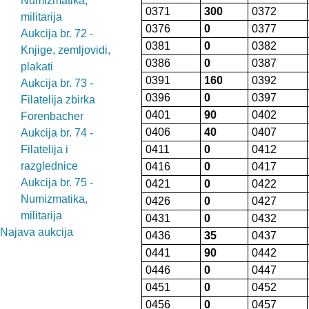
Numizmatika,
0371
300
0372
militarija
0376
0
0377
Aukcija br. 72 -
0381
0
0382
Knjige, zemljovidi,
0386
0
0387
plakati
0391
160
0392
Aukcija br. 73 -
0396
0
0397
Filatelija zbirka
0401
90
0402
Forenbacher
0406
40
0407
Aukcija br. 74 -
Filatelija i
0411
0
0412
razglednice
0416
0
0417
Aukcija br. 75 -
0421
0
0422
Numizmatika,
0426
0
0427
militarija
0431
0
0432
Najava aukcija
0436
35
0437
0441
90
0442
0446
0
0447
0451
0
0452
0456
0
0457