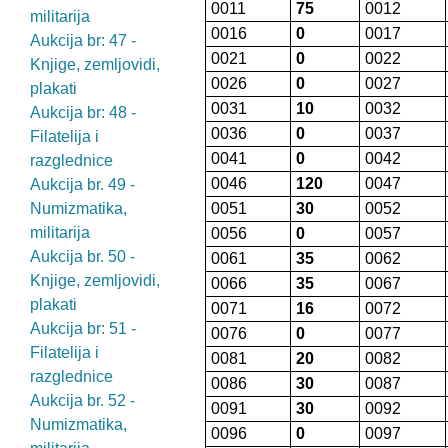
0011
75
0012
militarija
0016
0
0017
Aukcija br: 47 -
0021
0
0022
Knjige, zemljovidi,
0026
0
0027
plakati
0031
10
0032
Aukcija br: 48 -
0036
0
0037
Filatelija i
0041
0
0042
razglednice
0046
120
0047
Aukcija br. 49 -
Numizmatika,
0051
30
0052
militarija
0056
0
0057
Aukcija br. 50 -
0061
35
0062
Knjige, zemljovidi,
0066
35
0067
plakati
0071
16
0072
Aukcija br: 51 -
0076
0
0077
Filatelija i
0081
20
0082
razglednice
0086
30
0087
Aukcija br. 52 -
0091
30
0092
Numizmatika,
0096
0
0097