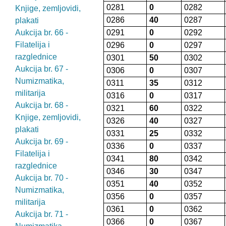
0281
0
0282
Knjige, zemljovidi,
0286
40
0287
plakati
Aukcija br. 66 -
0291
0
0292
Filatelija i
0296
0
0297
razglednice
0301
50
0302
Aukcija br. 67 -
0306
0
0307
Numizmatika,
0311
35
0312
militarija
0316
0
0317
Aukcija br. 68 -
0321
60
0322
Knjige, zemljovidi,
0326
40
0327
plakati
0331
25
0332
Aukcija br. 69 -
0336
0
0337
Filatelija i
0341
80
0342
razglednice
0346
30
0347
Aukcija br. 70 -
0351
40
0352
Numizmatika,
0356
0
0357
militarija
0361
0
0362
Aukcija br. 71 -
0366
0
0367