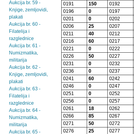
Aukcija br. 59 -
0191
150
0192
Knjige, zemljovidi,
0196
0
0197
plakati
0201
0
0202
Aukcija br. 60 -
0206
25
0207
Filatelija i
0211
40
0212
razglednice
0216
60
0217
Aukcija br. 61 -
0221
0
0222
Numizmatika,
0226
50
0227
militarija
0231
0
0232
Aukcija br. 62 -
0236
0
0237
Knjige, zemljovidi,
0241
60
0242
plakati
0246
0
0247
Aukcija br. 63 -
0251
0
0252
Filatelija i
0256
0
0257
razglednice
0261
18
0262
Aukcija br. 64 -
0266
85
0267
Numizmatika,
0271
50
0272
militarija
0276
25
0277
Aukcija br. 65 -