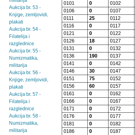
militarija
0101
0
0102
Aukcija br. 53 -
0106
0
0107
Knjige, zemljovidi,
0111
25
0112
plakati
0116
0
0117
Aukcija br. 54 -
0121
0
0122
Filatelija i
0126
18
0127
razglednice
0131
0
0132
Aukcija br. 55 -
0136
190
0137
Numizmatika,
0141
0
0142
militarija
0146
30
0147
Aukcija br. 56 -
0151
75
0152
Knjige, zemljovidi,
0156
60
0157
plakati
0161
0
0162
Aukcija br. 57 -
0166
0
0167
Filatelija i
razglednice
0171
0
0172
Aukcija br. 58 -
0176
0
0177
Numizmatika,
0181
0
0182
militarija
0186
0
0187