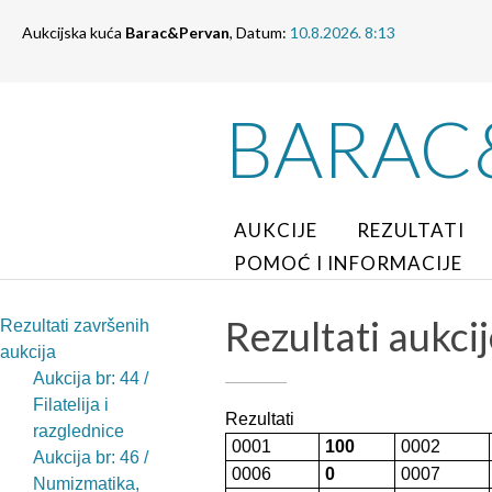
Aukcijska kuća
Barac&Pervan
, Datum:
10.8.2026. 8:13
BARAC
AUKCIJE
REZULTATI
POMOĆ I INFORMACIJE
Rezultati aukcije
Rezultati završenih
aukcija
Aukcija br: 44 /
Filatelija i
Rezultati
razglednice
0001
100
0002
Aukcija br: 46 /
0006
0
0007
Numizmatika,